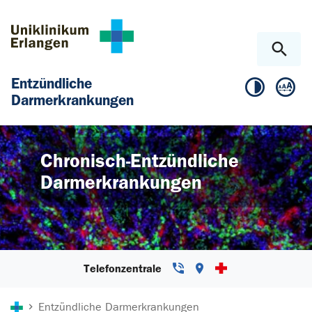
Zum Hauptinhalt springen
Skip to page footer
Entzündliche
Darmerkrankungen
Chronisch-Entzündliche
Darmerkrankungen
Telefonzentrale
Sie sind hier:
Entzündliche Darmerkrankungen